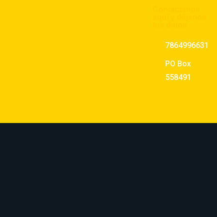
Contactanos
aquí y déjanos
tus datos
7864996631
PO Box
558491