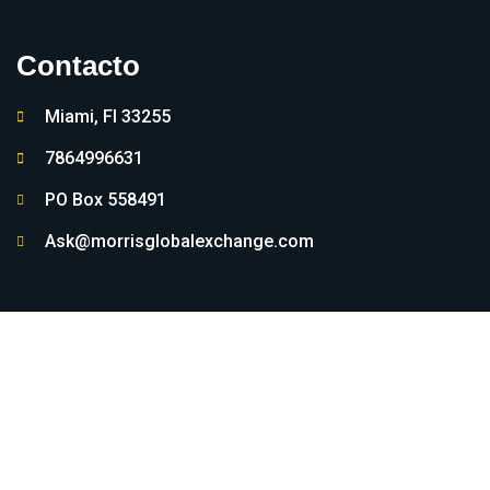
Contacto
Miami, Fl 33255
7864996631
PO Box 558491
Ask@morrisglobalexchange.com
Copyright © 2022. La Casita De al Lado.